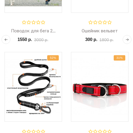
Ошейник вельвет
Поводок для бега 2 амортизатора, 1,3-1,8 м + пояс
1550 р.
300 р.
3000 р.
1800 р.
СКИДКА
52%
31%