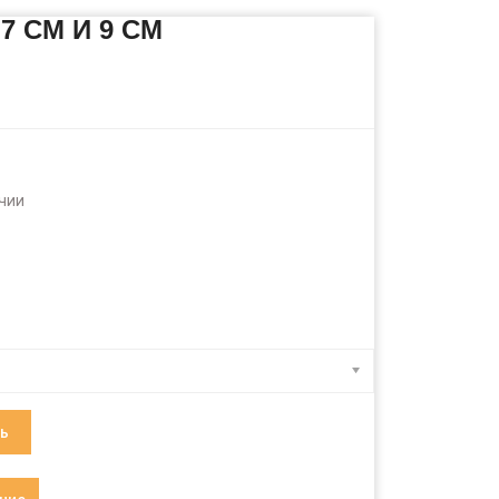
7 СМ И 9 СМ
чии
ь