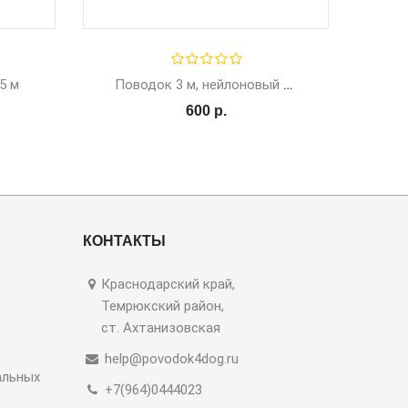
5 м
Поводок 3 м, нейлоновый прорезиненный
600 р.
КОНТАКТЫ
Краснодарский край,
Темрюкский район,
ст. Ахтанизовская
help@povodok4dog.ru
альных
+7(964)0444023