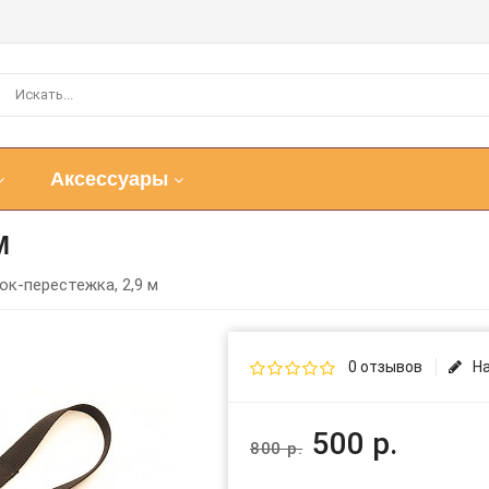
Аксессуары
М
к-перестежка, 2,9 м
0 отзывов
Н
500 р.
800 р.