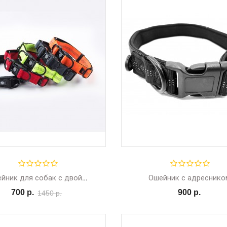
Ошейник с адреснико
Ошейник для собак с двойным кольцом Everking, размер L 40-60 см
700 р.
900 р.
1450 р.