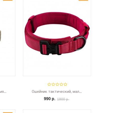
Ошейник тактический с мягкой подкладкой, ширина 3,8 см
Ошейник тактический, малая пряжка, красный
990 р.
1800 р.