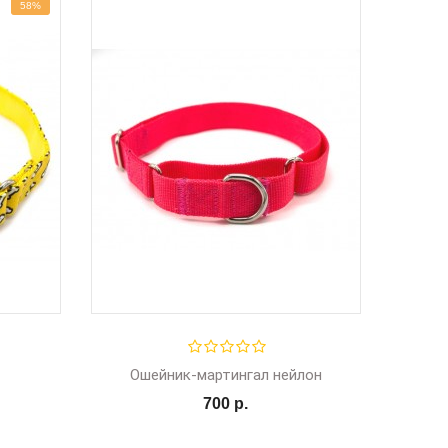
58%
Ошейник-мартингал нейлон
700 р.