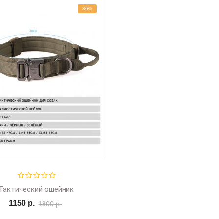
36%
Тактический ошейник
1150 р.
1800 р.