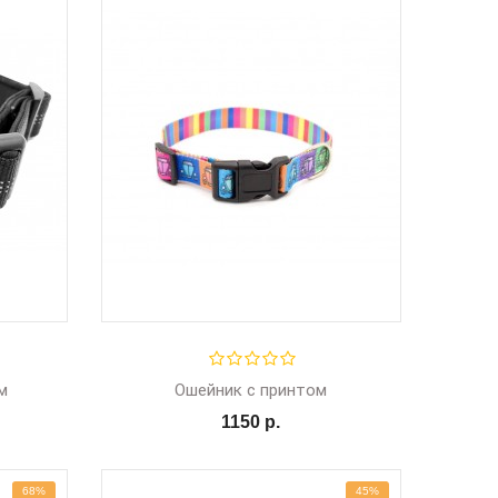
м
Ошейник с принтом
1150 р.
68%
45%